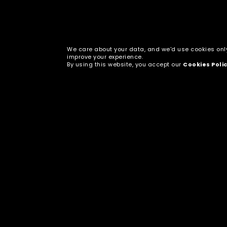
We care about your data, and we'd use cookies onl
improve your experience.
By using this website, you accept our
Cookies Poli
2024 war für uns in vielerlei H
wachsen lassen haben. Folgende