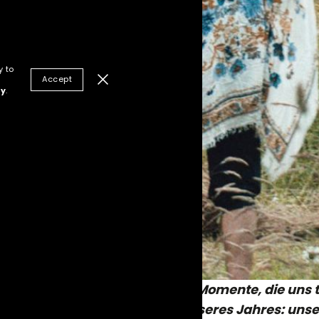
y to
Accept
cy
.
insicht transformierend – voller Momente, die uns
n teilen wir die Highlights unseres Jahres: uns