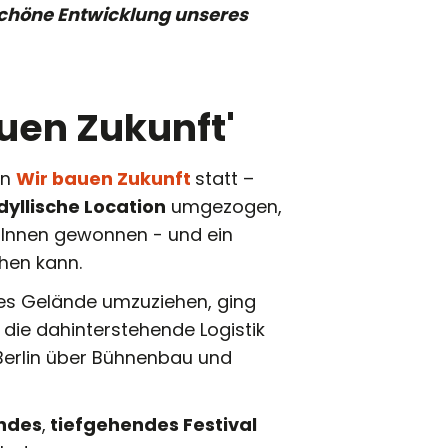
schöne Entwicklung unseres
uen Zukunft'
on
Wir bauen Zukunft
statt –
dyllische Location
umgezogen,
:Innen gewonnen - und ein
hen kann.
ues Gelände umzuziehen, ging
die dahinterstehende Logistik
Berlin über Bühnenbau und
ndes
,
tiefgehendes Festival