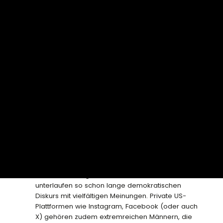
NGO bei, die sich für die Themen stark macht, die
dir am Herzen liegen. Politisch aktiv zu sein
bedeutet auch, Einfluss auf die Entscheidungen
vor Ort zu nehmen und regelmäßig die eigene
Stimme zu erheben.
6) Soziale Medien
verantwortungsvoll nutzen
Die Verbreitung von
Hass
und
falschen
Informationen
ist besonders in den
kommerziellen sozialen Medien eine große
Herausforderung. Social Media nehmen
heutzutage nicht nur unsere Psyche durch gezielt
eingesetzte Belohnungsstrategien und
Suchtmechanismen in Beschlag, sondern tragen
auch zur Bildung von „
Filterblasen
“ bei und
unterlaufen so schon lange demokratischen
Diskurs mit vielfältigen Meinungen. Private US-
Plattformen wie Instagram, Facebook (oder auch
X) gehören zudem extremreichen Männern, die