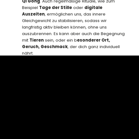
Qi Gong
. Auch regelmäßige Rituale, wie zum
Beispiel
Tage der Stille
oder
digitale
Auszeiten
, ermöglichen uns, das innere
Gleichgewicht zu stabilisieren, sodass wir
langfristig aktiv bleiben können, ohne uns
auszubrennen. Es kann aber auch die Begegnung
mit
Tieren
sein, oder ein b
esonderer Ort,
Geruch, Geschmack
, der dich ganz individuell
nährt.
Wir wissen das eigentlich, aber eine kleine Extra-
Erlaubnis tut manchmal wahre Wunder: Verbinde
dich regelmäßig mit der
Natur
, die uns gerade
im Winter zur Stille und Langsamkeit, zum
Innehalten und Ausruhen einlädt. Mache
Spaziergänge durch Wälder und Parks
,
schlafe so viel wie gerade nötig, achte auf eine
Ernährung
, die das Immunsystem stärkt. Gönne
dir Pausen.
3) Menschliche Verbindungen
stärken