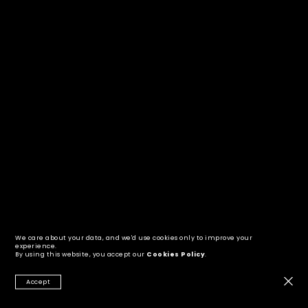
Hester Pommerening
Liebe ist eine Praxis
Das „Fest der Liebe“ steht vor der Tür. Wieviel
hat die Art, wie Menschen diese Tage
verbringen, mit Liebe zu tun? Und: welche
Formen, welches Verständnis von Liebe braucht
es heute, damit sie wirksam wird? Hier kommen
ein paar Gedanken über Liebe von uns.
December 23, 2025
We care about your data, and we'd use cookies only to improve your
experience.
By using this website, you accept our
Cookies Policy
.
Accept