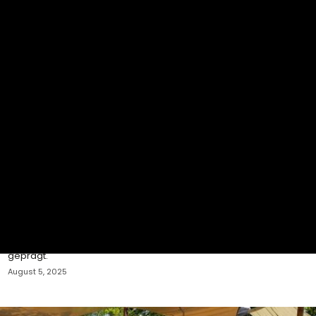
Hester Pommerening
Tiefenökologie: In aktiver Hoffnung leben
Joanna Macy ist gestorben. Als mutige
Denkerin, engagierte Umweltaktivistin und
spirituelle Lehrerin hat sie weltweit Menschen
inspiriert - und auch unser Pura Vida Projekt tief
geprägt.
August 5, 2025